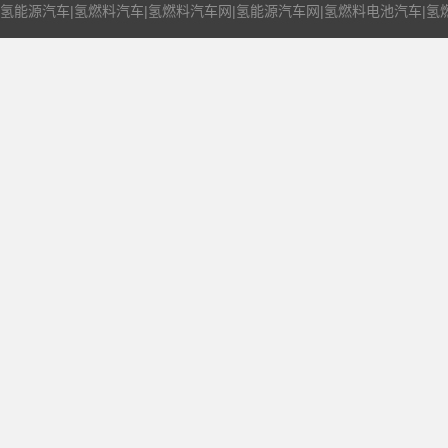
氢能源汽车|氢燃料汽车|氢燃料汽车网|氢能源汽车网|氢燃料电池汽车|氢燃料电