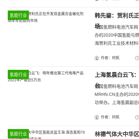
氢能行业
韩先鋆：贺利氏正
场
中国氢燃料电池汽车网 
办的2020中国氢能
海贺利氏工业技术材料有.
作者：阿帆
氢能行业
上海氢晨白云飞：
台
中国氢燃料电池汽车网 
MRHN.CN主办的2
功举办。上海氢晨副总经
作者：阿帆
氢能行业
林德气体大中华区