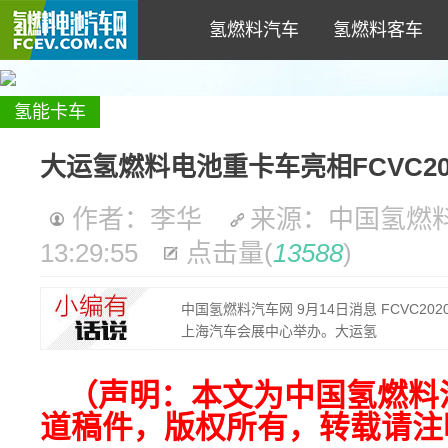
氢燃料汽车
氢燃料客车
氢能卡车
大运氢燃料电池重卡车亮相FCVC202
作者：李华
来源：中国氢燃
13:29:55
点击量
(
13588
)
中国氢燃料汽车网 9月14日消息 FCVC2
上海汽车会展中心举办。大运氢
（
声明：本文为
中国氢燃料汽
道稿件，版权所有，转载请注