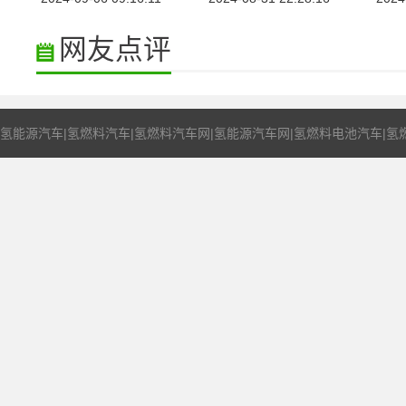
网友点评
氢能源汽车|氢燃料汽车|氢燃料汽车网|氢能源汽车网|氢燃料电池汽车|氢燃料电