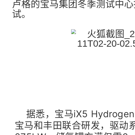
卢格的宝马集团冬季测试中心
试。
据悉，宝马iX5 Hydrog
宝马和丰田联合研发，
驱动